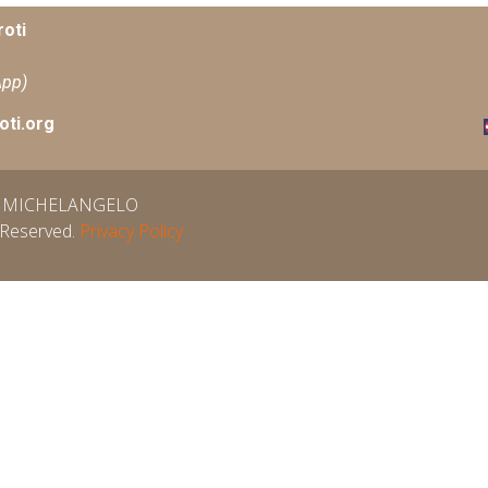
oti
App)
ti.org
LE MICHELANGELO
Reserved.
Privacy Policy