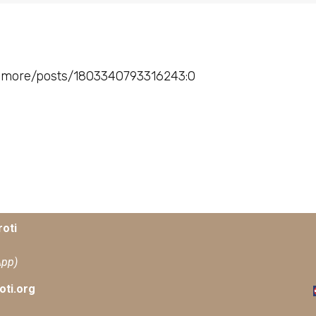
xamore/posts/1803340793316243:0
oti
App)
ti.org