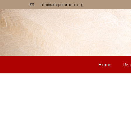
info@arteperamore.org
Home
Ris