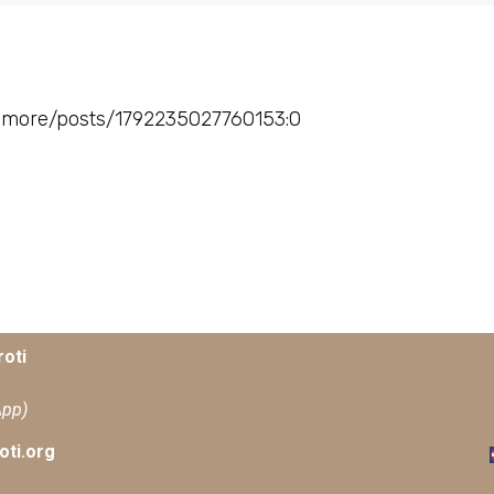
xamore/posts/1792235027760153:0
oti
App)
ti.org