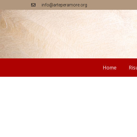
info@arteperamore.org
Home
Ris