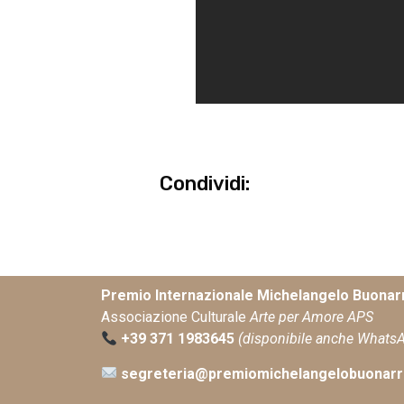
Condividi:
Premio Internazionale Michelangelo Buonarr
Associazione Culturale
Arte per Amore APS
+39 371 1983645
(disponibile anche Whats
segreteria@premiomichelangelobuonarro