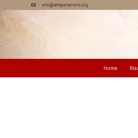
info@arteperamore.org
Home
Ris