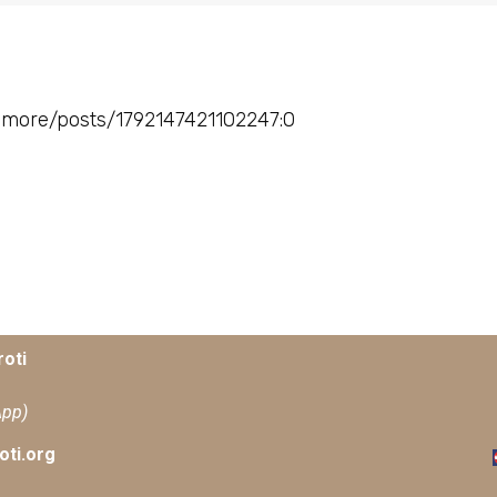
amore/posts/1792147421102247:0
oti
App)
ti.org