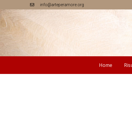
info@arteperamore.org
Home
Ris