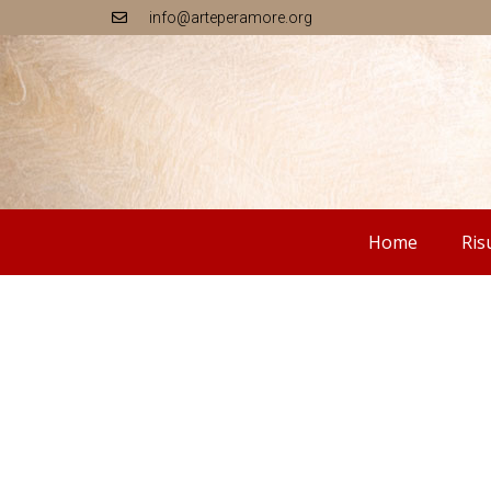
info@arteperamore.org
Home
Ris