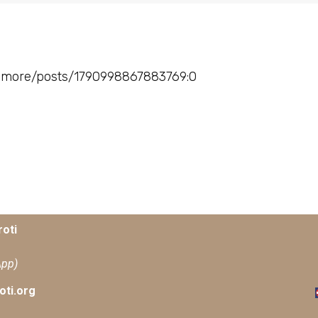
xamore/posts/1790998867883769:0
oti
App)
ti.org