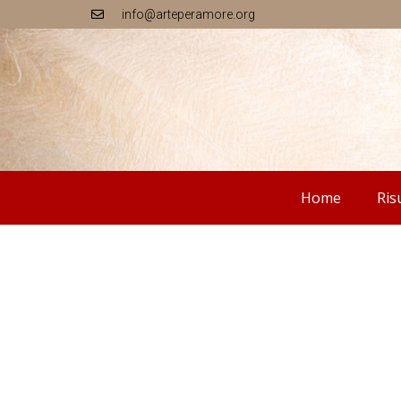
info@arteperamore.org
Home
Ris