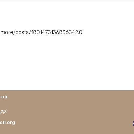
xamore/posts/1801473136836342:0
oti
App)
ti.org