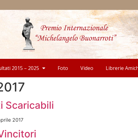
ultati 2015 – 2025
Foto
Video
Librerie Amic
 2017
i Scaricabili
prile 2017
Vincitori